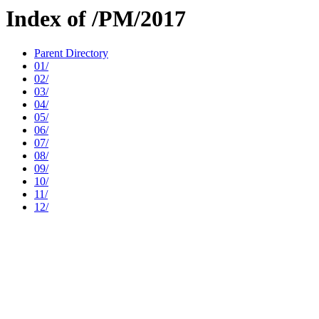
Index of /PM/2017
Parent Directory
01/
02/
03/
04/
05/
06/
07/
08/
09/
10/
11/
12/